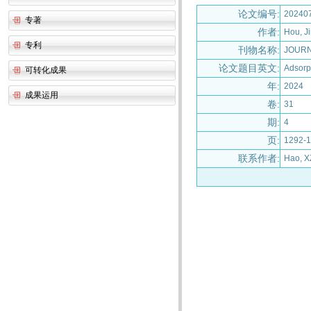
论文编号:
20240
专著
作者:
Hou, J
专利
刊物名称:
JOURN
论文题目英文:
Adsorp
可转化成果
年:
2024
成果运用
卷:
31
期:
4
页:
1292-
联系作者:
Hao, X